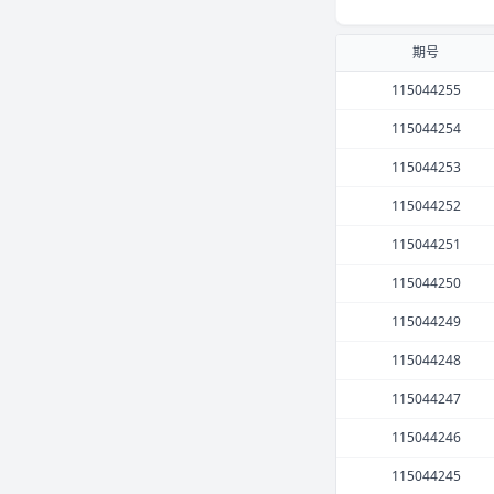
期号
115044255
115044254
115044253
115044252
115044251
115044250
115044249
115044248
115044247
115044246
115044245