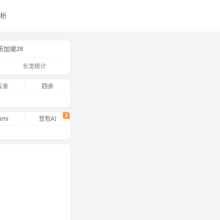
析
新加坡28
长龙统计
五余
四余
3
imi
豆包AI