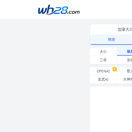
加拿大2
预测
台湾28单双预测 清言
大小
单
三余
龙
1
OPENAI
星
玄武AI
大神