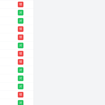
错
对
对
错
错
对
错
错
对
对
对
错
对