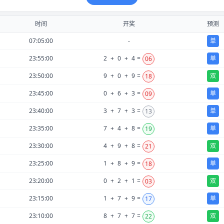
时间
开奖
预测
07:05:00
-
单
23:55:00
2
+
0
+
4
=
单
06
23:50:00
9
+
0
+
9
=
双
18
23:45:00
0
+
6
+
3
=
单
09
23:40:00
3
+
7
+
3
=
单
13
23:35:00
7
+
4
+
8
=
单
19
23:30:00
4
+
9
+
8
=
双
21
23:25:00
1
+
8
+
9
=
单
18
23:20:00
0
+
2
+
1
=
双
03
23:15:00
1
+
7
+
9
=
单
17
23:10:00
8
+
7
+
7
=
双
22