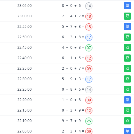
23:05:00
8
+
0
+
6
=
单
14
23:00:00
7
+
4
+
7
=
双
18
22:55:00
5
+
7
+
3
=
单
15
22:50:00
6
+
3
+
8
=
双
17
22:45:00
4
+
0
+
3
=
双
07
22:40:00
6
+
1
+
5
=
双
12
22:35:00
2
+
0
+
7
=
双
09
22:30:00
5
+
9
+
3
=
双
17
22:25:00
0
+
8
+
6
=
双
14
22:20:00
1
+
0
+
8
=
单
09
22:15:00
0
+
3
+
9
=
双
12
22:10:00
9
+
7
+
9
=
双
25
22:05:00
2
+
3
+
4
=
单
09