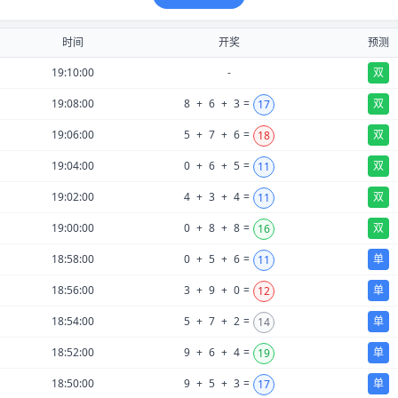
时间
开奖
预测
19:10:00
-
双
19:08:00
8
+
6
+
3
=
双
17
19:06:00
5
+
7
+
6
=
双
18
19:04:00
0
+
6
+
5
=
双
11
19:02:00
4
+
3
+
4
=
双
11
19:00:00
0
+
8
+
8
=
双
16
18:58:00
0
+
5
+
6
=
单
11
18:56:00
3
+
9
+
0
=
单
12
18:54:00
5
+
7
+
2
=
单
14
18:52:00
9
+
6
+
4
=
单
19
18:50:00
9
+
5
+
3
=
单
17