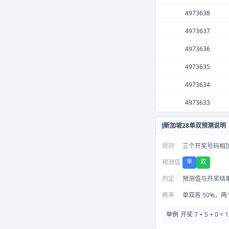
4973638
4973637
4973636
4973635
4973634
4973633
新加坡28单双预测说明
规则
三个开奖号码相
单
双
预测值
判定
预测值与开奖结
概率
单双各 50%，
举例
开奖 7 + 5 +