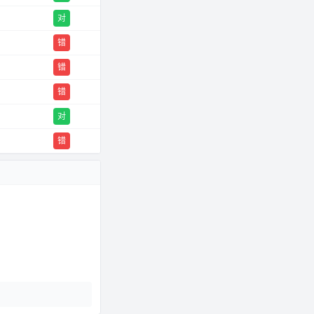
对
错
错
错
对
错