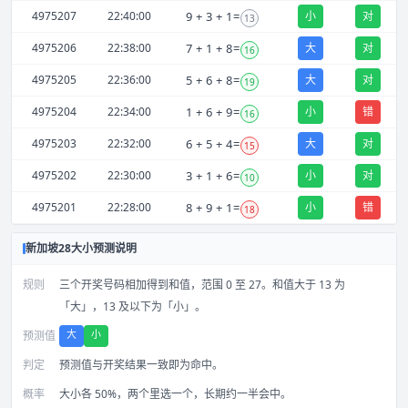
4975207
22:40:00
9
+
3
+
1
=
小
对
13
4975206
22:38:00
7
+
1
+
8
=
大
对
16
4975205
22:36:00
5
+
6
+
8
=
大
对
19
4975204
22:34:00
1
+
6
+
9
=
小
错
16
4975203
22:32:00
6
+
5
+
4
=
大
对
15
4975202
22:30:00
3
+
1
+
6
=
小
对
10
4975201
22:28:00
8
+
9
+
1
=
小
错
18
新加坡28大小预测说明
规则
三个开奖号码相加得到和值，范围 0 至 27。和值大于 13 为
「大」，13 及以下为「小」。
大
小
预测值
判定
预测值与开奖结果一致即为命中。
概率
大小各 50%，两个里选一个，长期约一半会中。