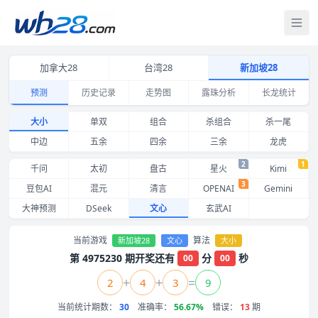
打
加拿大28
台湾28
新加坡28
预测
历史记录
走势图
露珠分析
长龙统计
新加坡28大小预测 文心 近期命中记录与准确率
大小
单双
组合
杀组合
杀一尾
中边
五余
四余
三余
龙虎
2
1
千问
太初
盘古
星火
Kimi
3
豆包AI
混元
清言
OPENAI
Gemini
大神预测
DSeek
文心
玄武AI
当前游戏
算法
新加坡28
文心
大小
第 4975230 期开奖还有
分
秒
00
00
+
+
=
2
4
3
9
当前统计期数：
30
准确率：
56.67%
错误：
13
期