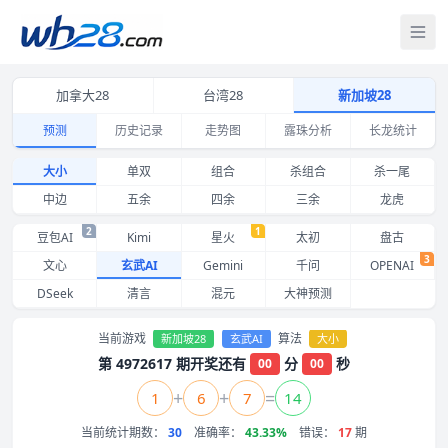
打
加拿大28
台湾28
新加坡28
预测
历史记录
走势图
露珠分析
长龙统计
新加坡28大小预测 玄武AI 近期命中记录与准确率
大小
单双
组合
杀组合
杀一尾
中边
五余
四余
三余
龙虎
2
1
豆包AI
Kimi
星火
太初
盘古
3
文心
玄武AI
Gemini
千问
OPENAI
DSeek
清言
混元
大神预测
当前游戏
算法
新加坡28
玄武AI
大小
第 4972617 期开奖还有
分
秒
00
00
+
+
=
1
6
7
14
当前统计期数：
30
准确率：
43.33%
错误：
17
期