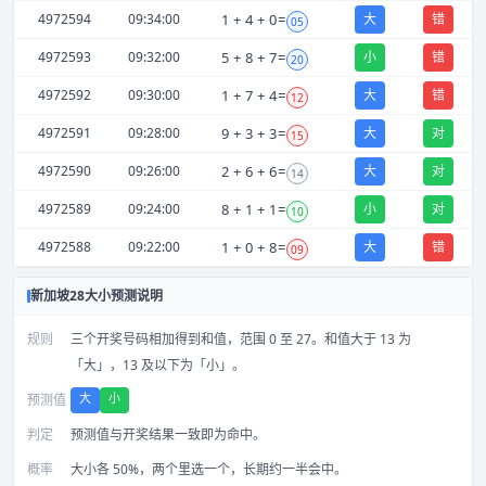
4972594
09:34:00
1
+
4
+
0
=
大
错
05
4972593
09:32:00
5
+
8
+
7
=
小
错
20
4972592
09:30:00
1
+
7
+
4
=
大
错
12
4972591
09:28:00
9
+
3
+
3
=
大
对
15
4972590
09:26:00
2
+
6
+
6
=
大
对
14
4972589
09:24:00
8
+
1
+
1
=
小
对
10
4972588
09:22:00
1
+
0
+
8
=
大
错
09
新加坡28大小预测说明
规则
三个开奖号码相加得到和值，范围 0 至 27。和值大于 13 为
「大」，13 及以下为「小」。
大
小
预测值
判定
预测值与开奖结果一致即为命中。
概率
大小各 50%，两个里选一个，长期约一半会中。