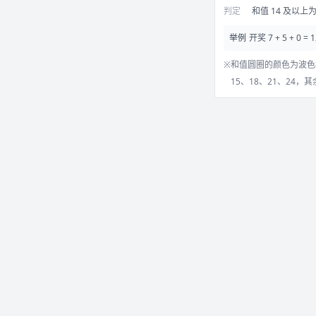
判定
和值 14 及以
举例
开奖 7 + 5 +
※
和值圆圈的颜色为波色标记
15、18、21、24