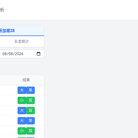
析
新加坡28
长龙统计
结果
大
单
小
双
大
双
大
单
小
双