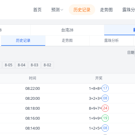
首页
预测
历史记录
走势图
露珠分
8
台湾28
历史记录
走势图
露珠分析
-08 历史开奖记录 和值大小单双查询
日期
8-05
8-04
8-03
8-02
时间
开奖
08:22:00
1
+
8
+
8
=
17
08:20:00
3
+
2
+
3
=
08
08:18:00
8
+
9
+
7
=
24
08:16:00
1
+
9
+
9
=
19
08:14:00
1
+
2
+
5
=
08